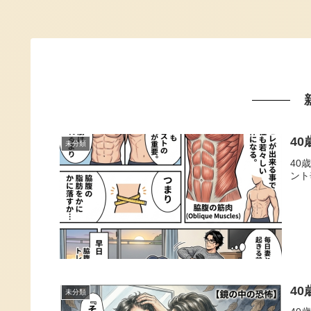
4
未分類
40
ント
4
未分類