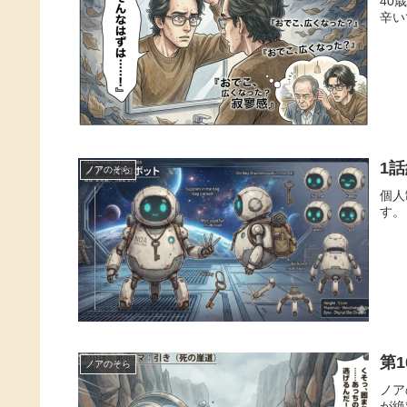
40
辛いで
1
ノアのそら
個人
す。
第
ノアのそら
ノア
が絶