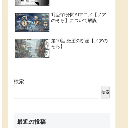
1話約1分間AIアニメ【ノア
のそら】について解説
第10話 絶望の断崖【ノアの
そら】
検索
検索
最近の投稿