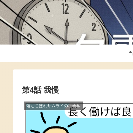
当
第4話 我慢
落ちこぼれサムライの社会学