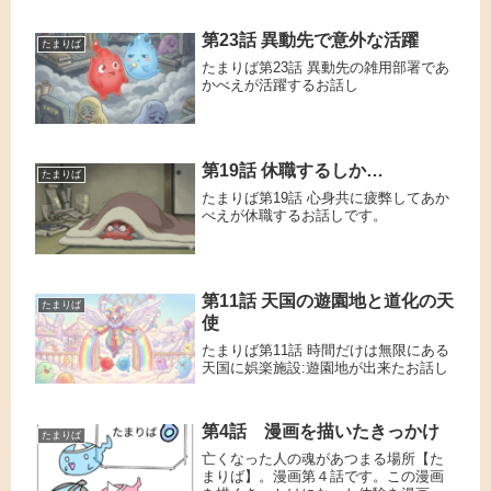
第23話 異動先で意外な活躍
たまりば
たまりば第23話 異動先の雑用部署であ
かべえが活躍するお話し
第19話 休職するしか…
たまりば
たまりば第19話 心身共に疲弊してあか
べえが休職するお話しです。
第11話 天国の遊園地と道化の天
たまりば
使
たまりば第11話 時間だけは無限にある
天国に娯楽施設:遊園地が出来たお話し
第4話 漫画を描いたきっかけ
たまりば
亡くなった人の魂があつまる場所【た
まりば】。漫画第４話です。この漫画