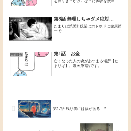
を描くきっかけになった体験を漫画に
してみました。
第8話 無理しちゃダメ絶対…
たまりば
たまりば第8話 残業はホドホドに健康第
一で...
第1話 お金
たまりば
亡くなった人の魂があつまる場所【た
まりば】。漫画第1話です。
第17話 残り者には福がある…⁉