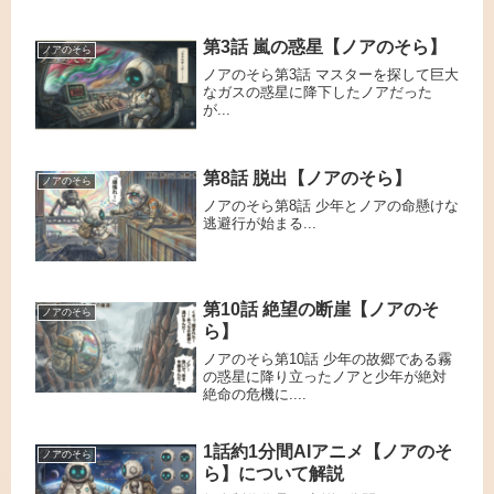
第3話 嵐の惑星【ノアのそら】
ノアのそら
ノアのそら第3話 マスターを探して巨大
なガスの惑星に降下したノアだった
が...
第8話 脱出【ノアのそら】
ノアのそら
ノアのそら第8話 少年とノアの命懸けな
逃避行が始まる...
第10話 絶望の断崖【ノアのそ
ノアのそら
ら】
ノアのそら第10話 少年の故郷である霧
の惑星に降り立ったノアと少年が絶対
絶命の危機に....
1話約1分間AIアニメ【ノアのそ
ノアのそら
ら】について解説