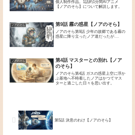
個人制作作品。1話約1分間AIアニメ
【ノアのそら】について解説します。
第9話 霧の惑星【ノアのそら】
ノアのそら
ノアのそら第9話 少年の故郷である霧の
惑星に降り立ったノア達だったが....
第4話 マスターとの別れ【ノア
ノアのそら
のそら】
ノアのそら第4話 ガスの惑星上空に浮か
ぶ基地へ不時着したノアはかつてマス
ターと過ごした日々を思い出す。
第5話 決意のわけ【ノアのそら】