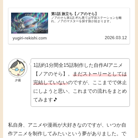
第1話 旅立ち【ノアのそら】
ノアのそら第1話 朽ち果ては宇宙ステーションを離
れ、ノアのマスターを探す旅が始まります。
2026.03.12
yugiri-rekishi.com
1話約1分間全15話制作した自作AIアニメ
【ノアのそら】。
まだストーリーとしては
夕霧
完結していない
のですが、ここまでで休止
にしようと思い、これまでの流れをまとめ
てみます🎵
私自身、アニメや漫画が大好きなのですが、いつか自
作アニメを制作してみたいという夢がありました。で