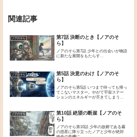
関連記事
第7話 決断のとき【ノアのそ
ノアのそら
ら】
ノアのそら第7話 少年との出会いが物語
に新たな展開をもたらす...
第5話 決意のわけ【ノアのそ
ノアのそら
ら】
ノアのそら第5話 いつまで待っても帰っ
てこないマスター。やがて宇宙ステー
ションのエネルギーが尽きてしまう...
第10話 絶望の断崖【ノアのそ
ノアのそら
ら】
ノアのそら第10話 少年の故郷である霧
の惑星に降り立ったノアと少年が絶対
絶命の危機に....