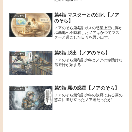
第4話 マスターとの別れ【ノア
ノアのそら
のそら】
ノアのそら第4話 ガスの惑星上空に浮か
ぶ基地へ不時着したノアはかつてマス
ターと過ごした日々を思い出す。
第8話 脱出【ノアのそら】
ノアのそら
ノアのそら第8話 少年とノアの命懸けな
逃避行が始まる...
第9話 霧の惑星【ノアのそら】
ノアのそら
ノアのそら第9話 少年の故郷である霧の
惑星に降り立ったノア達だったが....